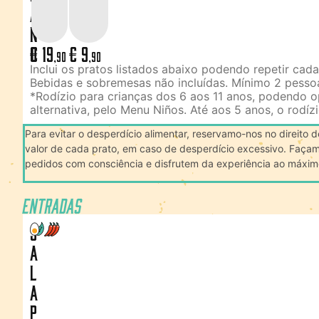
a
n
o
€ 19
€ 9
,90
,90
Inclui os pratos listados abaixo podendo repetir cad
Bebidas e sobremesas não incluídas. Mínimo 2 pesso
*Rodízio para crianças dos 6 aos 11 anos, podendo o
alternativa, pelo Menu Niños. Até aos 5 anos, o rodízi
Para evitar o desperdício alimentar, reservamo-nos no direito
valor de cada prato, em caso de desperdício excessivo. Faça
pedidos com consciência e disfrutem da experiência ao máxim
Entradas
J
a
l
a
p