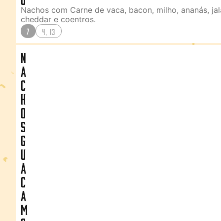
Nachos com Carne de vaca, bacon, milho, ananás, jal
cheddar e coentros.
7
4, 13
N
a
c
h
o
s
G
u
a
c
a
m