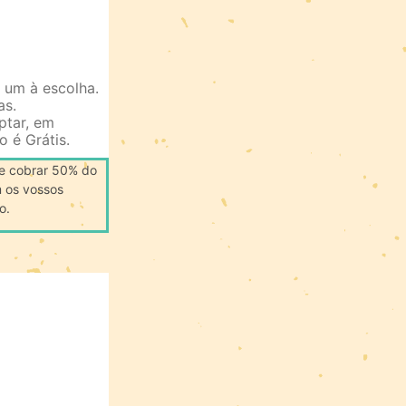
a um à escolha.
as.
ptar, em
o é Grátis.
 de cobrar 50% do
m os vossos
o.