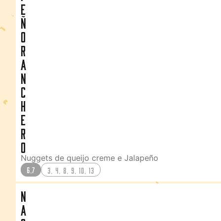
e
ñ
o
R
a
n
c
h
e
r
o
Nuggets de queijo creme e Jalapeño
6,7
3, 4, 8, 9, 10, 13
N
a