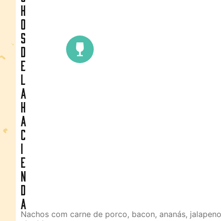
h
o
s
D
e
L
a
H
a
c
i
e
n
d
a
Nachos com carne de porco, bacon, ananás, jalapeno