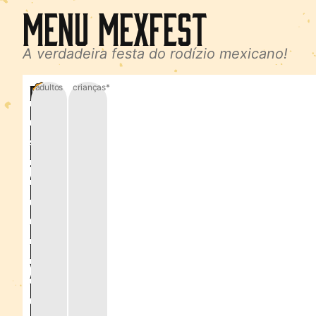
Menu MexFest
A verdadeira festa do rodízio mexicano!
R
adultos
crianças*
o
d
í
z
i
o
M
e
x
i
c