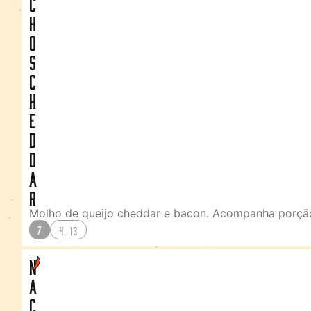
c
h
o
s
C
h
e
d
d
a
r
Molho de queijo cheddar e bacon. Acompanha porçã
7
4, 13
N
a
c